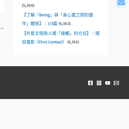
WeCha
r
(4,390)
o
Email
w
【了解「Being」與「身心靈之間的運
s
作」關係】：1/3篇
(4,363)
→
t
【外星文明與人類「接觸」的方式】：摘
o
自電影《First Contact》
(4,144)
s
e
l
e
c
t
a
r
e
s
u
l
t