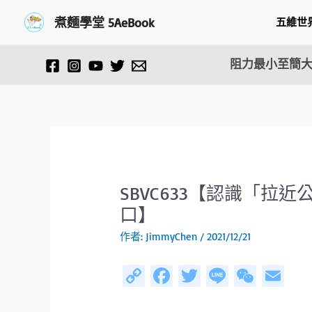
跳
Post
煮麵學堂 5AeBook
五維世
至
navigation
主
要
阻力最小至簡大
內
容
SBVC633【認識「拉
口】
作者:
JimmyChen
/
2021/12/21
C
Fa
T
Li
W
E
o
ce
wi
n
e
m