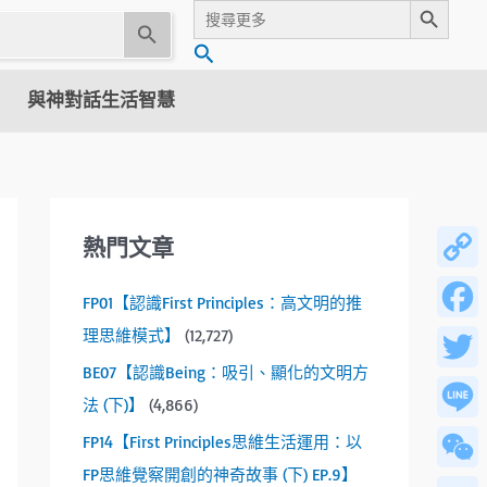
Search
for:
U
搜
s
尋
e
與神對話生活智慧
t
h
e
u
p
熱門文章
a
n
Copy
FP01【認識First Principles：高文明的推
d
Link
d
理思維模式】
(12,727)
Facebo
o
BE07【認識Being：吸引、顯化的文明方
w
Twitter
法 (下)】
(4,866)
n
a
Line
FP14【First Principles思維生活運用：以
r
FP思維覺察開創的神奇故事 (下) EP.9】