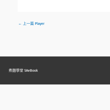
py
b
tt
e
C
ail
Li
o
er
h
n
ok
at
←
上一篇 Player
k
煮麵學堂 5AeBook