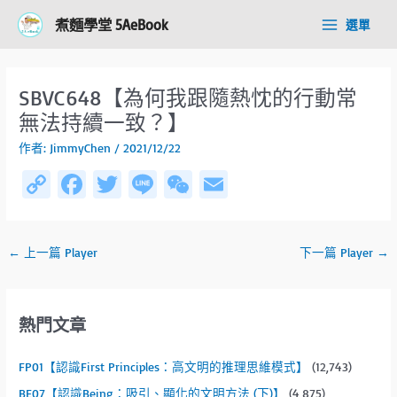
跳
Post
Main
煮麵學堂 5AeBook
選單
至
navigation
Menu
主
要
內
SBVC648【為何我跟隨熱忱的行動常
容
無法持續一致？】
作者:
JimmyChen
/
2021/12/22
C
Fa
T
Li
W
E
o
ce
wi
n
e
m
py
b
tt
e
C
ail
←
上一篇 Player
下一篇 Player
→
Li
o
er
h
n
ok
at
k
熱門文章
FP01【認識First Principles：高文明的推理思維模式】
(12,743)
BE07【認識Being：吸引、顯化的文明方法 (下)】
(4,875)