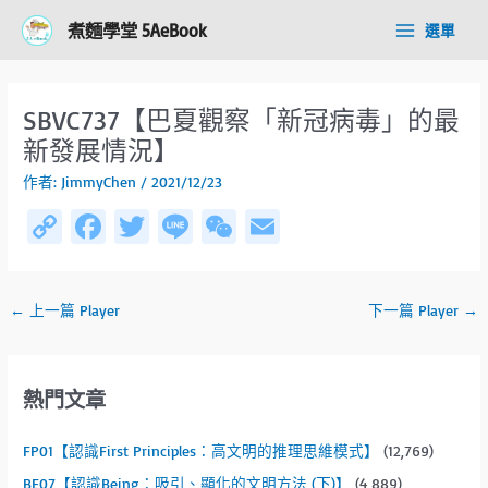
跳
Post
Main
煮麵學堂 5AeBook
選單
至
navigation
Menu
主
要
內
SBVC737【巴夏觀察「新冠病毒」的最
容
新發展情況】
作者:
JimmyChen
/
2021/12/23
C
Fa
T
Li
W
E
o
ce
wi
n
e
m
py
b
tt
e
C
ail
←
上一篇 Player
下一篇 Player
→
Li
o
er
h
n
ok
at
k
熱門文章
FP01【認識First Principles：高文明的推理思維模式】
(12,769)
BE07【認識Being：吸引、顯化的文明方法 (下)】
(4,889)