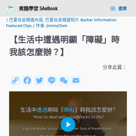
跳
Post
Main
煮麵學堂 5AeBook
選單
至
navigation
Menu
主
/
巴夏信息精選內容
,
巴夏信息精選短片 Bashar Information
要
Featured Clips
/ 作者:
JimmyChen
內
容
【生活中遭遇明顯「障礙」時
我該怎麼辦？】
分享此篇：
C
Fa
T
Li
W
E
o
ce
wi
n
e
m
py
b
tt
e
C
ail
Li
o
er
h
n
ok
at
k
P