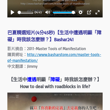
l
a
04:45
y
P
M
S
P
E
l
u
e
I
n
a
t
t
P
t
巴夏精選短片(4分45秒)【生活中遭遇明顯「障
y
e
t
e
礙」時我該怎麼辦？】Bashar241
i
r
影片摘自：2011-Master Tools of Manifestation
n
f
購買網址：
http://www.basharstore.com/master-tools-
g
u
of-manifestation/
s
l
中文翻譯：Jimmy
l
s
【生活中
遭遇
明顯「
障礙
」時我該怎麼辦？】
c
How to deal with roadblocks in life?
r
e
e