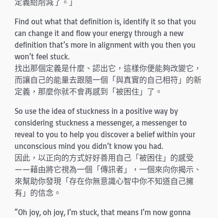
定義給削減了。」
Find out what that definition is, identify it so that you
can change it and flow your energy through a new
definition that’s more in alignment with you then you
won’t feel stuck.
找出那個定義是什麼、認出它，這樣你便能夠改變它，
而讓自己的能量去跟隨一個「與真實的自己相符」的新
定義，那麼你就不會再感到「被困住」了。
So use the idea of stuckness in a positive way by
considering stuckness a messenger, a messenger to
reveal to you to help you discover a belief within your
unconscious mind you didn’t know you had.
因此，以正向的方式好好善用自己「被困住」的感受
——藉由將它視為一個「傳訊者」，一個來向你揭示、
來幫助你發現「存在你無意識心智中你不知道自己擁
有」的信念。
“Oh joy, oh joy, I’m stuck, that means I’m now gonna