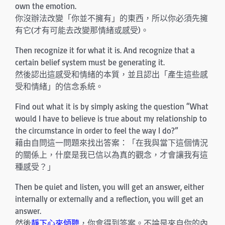
own the emotion.
你沒辦法改變「你並不擁有」的東西，所以你必須先擁
有它(才有可能去改變那情緒或感受)。
Then recognize it for what it is. And recognize that a
certain belief system must be generating it.
然後認出這感受和情緒的本質，並且認出「產生這些感
受和情緒」的信念系統。
Find out what it is by simply asking the question “What
would I have to believe is true about my relationship to
the circumstance in order to feel the way I do?”
藉由自問這一問題來找出答案：「在我與當下這個情況
的關係上，什麼是我已信以為真的觀念，才會讓我有這
種感受？」
Then be quiet and listen, you will get an answer, either
internally or externally and a reflection, you will get an
answer.
然後
靜下心來傾聽
，你會得到答案。不論是來自你的內