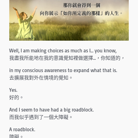
n
Well, I am making choices as much as I… you know,
我盡我所能地在我的意識覺知裡做選擇…，你知道的，
in my conscious awareness to expand what that is.
去擴展我對外在情境的覺知。
Yes.
好的。
And I seem to have had a big roadblock.
而我似乎遇到了一個大障礙。
A roadblock.
障礙。