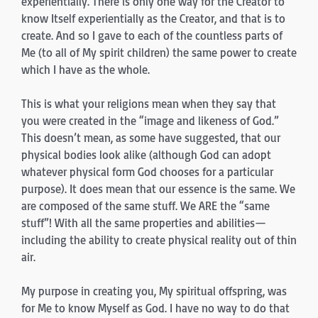
experientially. There is only one way for the Creator to
know Itself experientially as the Creator, and that is to
create. And so I gave to each of the countless parts of
Me (to all of My spirit children) the same power to create
which I have as the whole.
This is what your religions mean when they say that
you were created in the “image and likeness of God.”
This doesn’t mean, as some have suggested, that our
physical bodies look alike (although God can adopt
whatever physical form God chooses for a particular
purpose). It does mean that our essence is the same. We
are composed of the same stuff. We ARE the “same
stuff”! With all the same properties and abilities—
including the ability to create physical reality out of thin
air.
My purpose in creating you, My spiritual offspring, was
for Me to know Myself as God. I have no way to do that