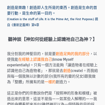
創造是樂趣！創造即人生所是的東西。創造是生命的首
要行動，是生命的第一目的。
(Creation is the stuff of Life. It is the Prime Act, the First Purpose.) 摘
自《重新定義神》第4章
聽神談【神如何從經驗上認識祂自己為神？
】
我分割我的神聖目的，就是要
創造足夠的我的部分
，以
使我能
在經驗上認識我自己
(know Myself
experientially)。只有一個方法能夠「讓造物者在經驗上
認識他自己為造物者」，那就是去
創造
(create)。而我給
與每一個我無以計數的部分(我所有的靈的兒女)跟我做
為「整體」所擁有的是
一樣的
創造力。
這正是你們的宗教說你們是「按照神的形象和模樣」被
造出來的意思。這並不是指——如某些人解釋的——我
們的身體看起來肖似(雖然神可以為一個特殊的目的採