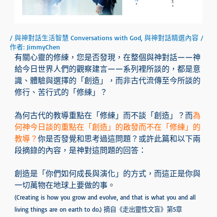
/
與神對話生活智慧 Conversations with God
,
與神對話精選內容
/
作者:
JimmyChen
有關心靈的修練，您是否發現，在整個與神對話——神
給今日世界人們的觀察建言——系列裡所談的，都是意
識、體驗與選擇的「創造」，而非古代流傳至今所談的
修行、苦行式的「修練」？
為何古代的教導重點在「修練」而不談「創造」？而
為
何神今日談的重點在「創造」的啟發而不在「修練」的
教導？
你是否發覺和思考過這問題？或許此篇和以下兩
段摘錄的內容，是神對這問題的回答：
創造是「你們如何成長與演化」的方式，而這正是你與
一切萬物在地球上要做的事。
(Creating is how you grow and evolve, and that is what you and all
living things are on earth to do.) 摘自《走出靈性文盲》第5章