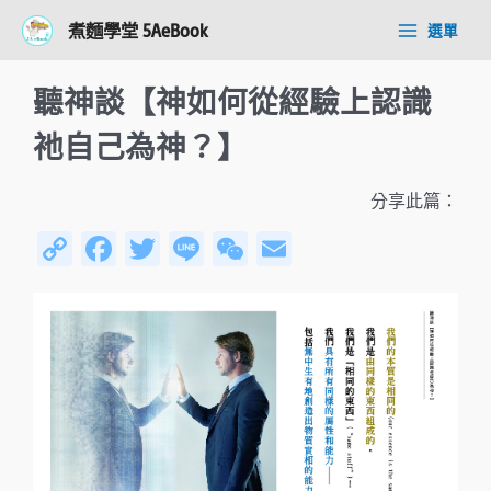
跳
Post
Main
煮麵學堂 5AeBook
選單
至
navigation
Menu
主
要
聽神談【神如何從經驗上認識
內
容
祂自己為神？】
分享此篇：
C
Fa
T
Li
W
E
o
ce
wi
n
e
m
py
b
tt
e
C
ail
Li
o
er
h
n
ok
at
k