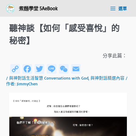
跳
Post
Main
煮麵學堂 5AeBook
選單
至
navigation
Menu
主
要
聽神談【如何「感受喜悅」的
內
容
秘密】
分享此篇：
C
Fa
T
Li
W
E
o
ce
wi
n
e
m
/
與神對話生活智慧 Conversations with God
,
與神對話精選內容
/
作者:
JimmyChen
py
b
tt
e
C
ail
Li
o
er
h
n
ok
at
k