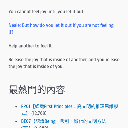
You cannot feel joy until you let it out.
Neale: But how do you let it out if you are not feeling
it?
Help another to feel it.
Release the joy that is inside of another, and you re­lease
the joy that is inside of you.
最熱門的內容
FP01【認識First Principles：高文明的推理思維模
式】
(12,769)
BE07【認識Being：吸引、顯化的文明方法
(下)】
(4,889)