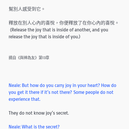
幫別人感受到它。
釋放在別人心內的喜悅，你便釋放了在你心內的喜悅。
(Release the joy that is inside of another, and you
release the joy that is inside of you.)
摘自《與神為友》第13章
Neale: But how do you carry joy in your heart? How do
you get it there if it’s not there? Some people do not
experience that.
They do not know joy’s secret.
Neale: What is the secret?