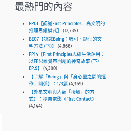
最熱門的內容
e
s
e
FP01【認識First Principles：高文明的
l
推理思維模式】
(12,739)
e
BE07【認識Being：吸引、顯化的文
c
明方法 (下)】
(4,868)
t
FP14【First Principles思維生活運用：
e
以FP思維覺察開創的神奇故事 (下)
d
EP.9】
(4,390)
s
e
【了解「Being」與「身心靈之間的運
a
作」關係】：1/3篇
(4,369)
r
【外星文明與人類「接觸」的方
c
式】：摘自電影《First Contact》
h
(4,144)
r
e
s