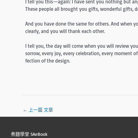
I tell you this—again: I have sent you nothing but an
These people all brought you gifts, wonderful gifts,
And you have done the same for others. And when you 
clearly, and you will thank each other.
I tell you, the day will come when you will review your
sorrow, every joy, every celebration, every moment of y
fection of the design.
←
上一篇 文章
煮麵學堂 5AeBook