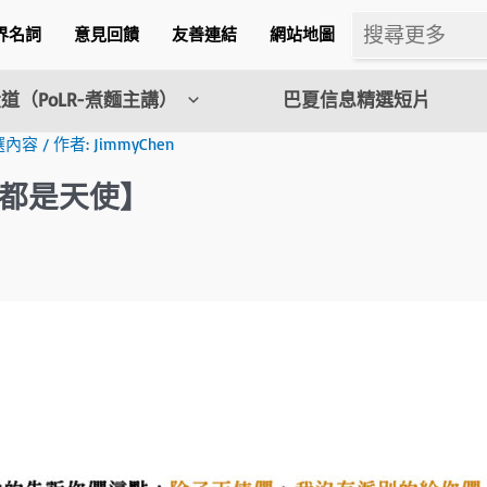
界名詞
意見回饋
友善連結
網站地圖
道（PoLR-煮麵主講）
巴夏信息精選短片
選內容
/ 作者:
JimmyChen
都是天使】
m
l