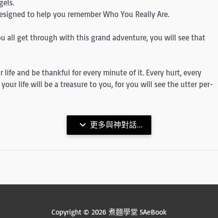
­gels.
 designed to help you remember Who You Really Are.
all get through with this grand adventure, you will see that
 life and be thankful for every minute of it. Every hurt, every
our life will be a treasure to you, for you will see the utter per­
更多與神對話...
Copyright © 2026 煮麵學堂 5AeBook