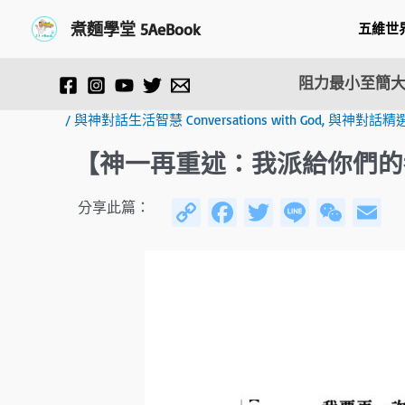
跳
Post
煮麵學堂 5AeBook
五維世
至
navigation
主
要
阻力最小至簡大
內
容
/
與神對話生活智慧 Conversations with God
,
與神對話精
【神一再重述：我派給你們的
C
Fa
T
Li
W
E
分享此篇：
o
ce
wi
n
e
py
b
tt
e
C
ai
Li
o
er
h
n
ok
at
k