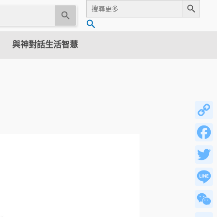
Search
for:
U
搜
s
尋
e
與神對話生活智慧
t
h
e
u
p
a
n
Copy
d
Link
d
Facebo
o
w
Twitter
n
a
Line
r