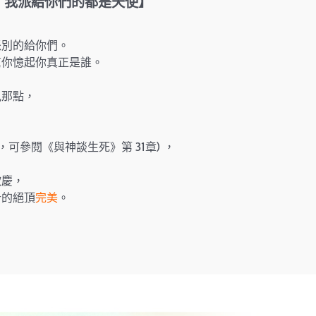
：我派給你們的都是天使】
派別的給你們。
幫你憶起你真正是誰。
見那點，
可參閱《與神談生死》第 31章) ，
歡慶，
計的絕頂
完美
。