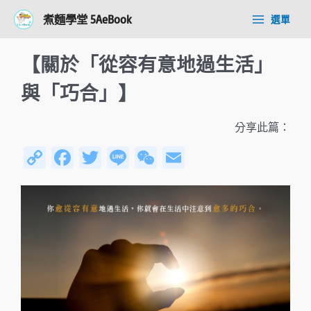
跳
Post
Main
煮麵學堂 5AeBook
選單
至
navigation
Menu
主
要
【關於「從容有意地過生活」
內
容
與「巧合」】
分享此篇：
C
Fa
T
Li
W
E
o
ce
wi
n
e
m
py
b
tt
e
C
ail
Li
o
er
h
n
ok
at
k