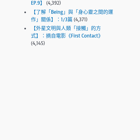
EP.9】
(4,392)
e
【了解「Being」與「身心靈之間的運
s
作」關係】：1/3篇
(4,371)
e
【外星文明與人類「接觸」的方
l
式】：摘自電影《First Contact》
e
(4,145)
c
t
e
d
s
e
a
r
c
h
r
e
s