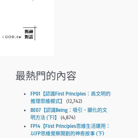
.
P
r
e
s
s
e
n
t
e
最熱門的內容
r
t
o
FP01【認識First Principles：高文明的
g
推理思維模式】
(12,742)
o
BE07【認識Being：吸引、顯化的文
t
明方法 (下)】
(4,874)
o
FP14【First Principles思維生活運用：
t
以FP思維覺察開創的神奇故事 (下)
h