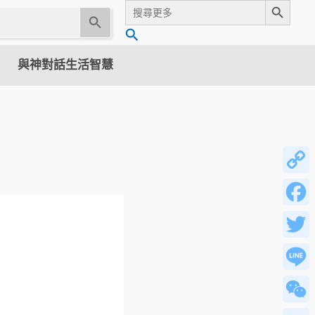
Search
for:
U
搜
s
尋
e
與神對話生活智慧
t
h
e
u
p
a
n
Copy
d
Link
d
Facebo
o
w
Twitter
n
a
Line
r