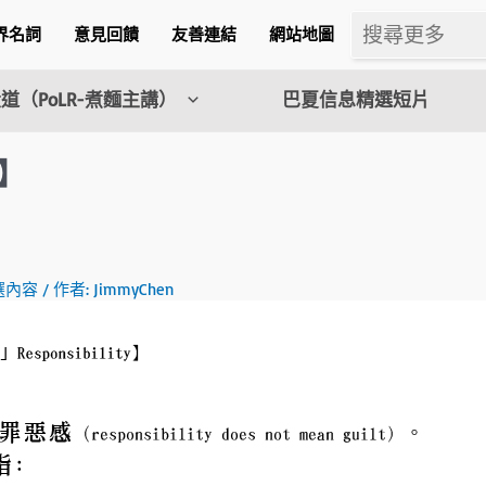
界名詞
意見回饋
友善連結
網站地圖
道（PoLR-煮麵主講）
巴夏信息精選短片
y】
m
選內容
/ 作者:
JimmyChen
l