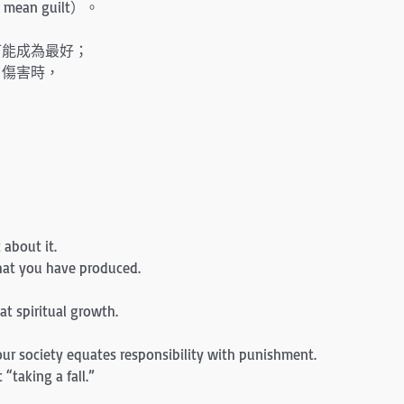
mean guilt）。
可能成為最好；
了傷害時，
 about it.
hat you have produced.
eat spiritual growth.
your society equates responsibility with punishment.
 “taking a fall.”