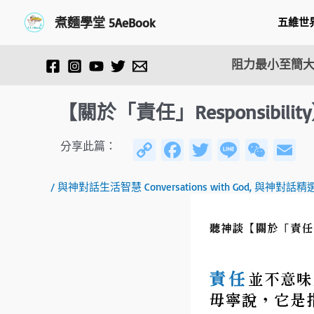
跳
Post
煮麵學堂 5AeBook
五維世
至
navigation
主
要
阻力最小至簡大
內
容
【關於「責任」Responsibilit
C
Fa
T
Li
W
E
分享此篇：
o
ce
wi
n
e
/
與神對話生活智慧 Conversations with God
,
與神對話精
py
b
tt
e
C
ai
Li
o
er
h
n
ok
at
k