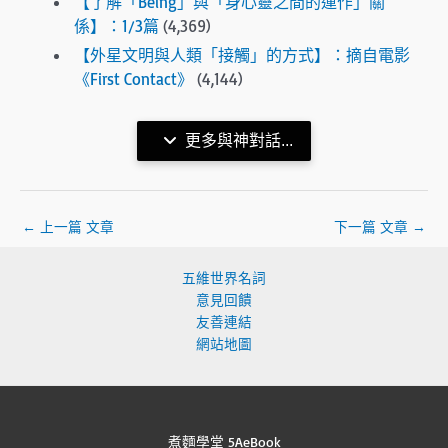
【了解「Being」與「身心靈之間的運作」關
係】：1/3篇
(4,369)
【外星文明與人類「接觸」的方式】：摘自電影
《First Contact》
(4,144)
更多與神對話...
←
上一篇 文章
下一篇 文章
→
五維世界名詞
意見回饋
友善連結
網站地圖
煮麵學堂 5AeBook