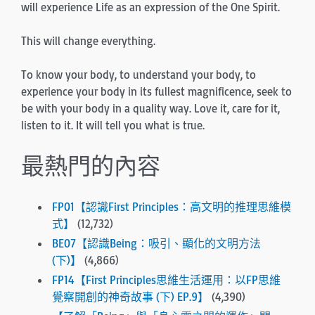
will experience Life as an expression of the One Spirit.
This will change everything.
To know your body, to understand your body, to
experience your body in its fullest magnificence, seek to
be with your body in a quality way. Love it, care for it,
listen to it. It will tell you what is true.
最熱門的內容
FP01【認識First Principles：高文明的推理思維模
式】
(12,732)
BE07【認識Being：吸引、顯化的文明方法
(下)】
(4,866)
FP14【First Principles思維生活運用：以FP思維
覺察開創的神奇故事 (下) EP.9】
(4,390)