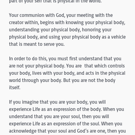
part of your self that is physical in the world.
Your communion with God, your meeting with the
creator within, begins with knowing your physical body,
understanding your physical body, honoring your
physical body, and using your physical body as a vehicle
that is meant to serve you.
In order to do this, you must first understand that you
are not your physical body. You are that which controls
your body, lives with your body, and acts in the physical
world through your body. But you are not the body
itself.
If you imagine that you are your body, you will
experience Life as an expression of the body. When you
understand that you are your soul, then you will
experience Life as an expression of the soul. When you
acknowledge that your soul and God’s are one, then you