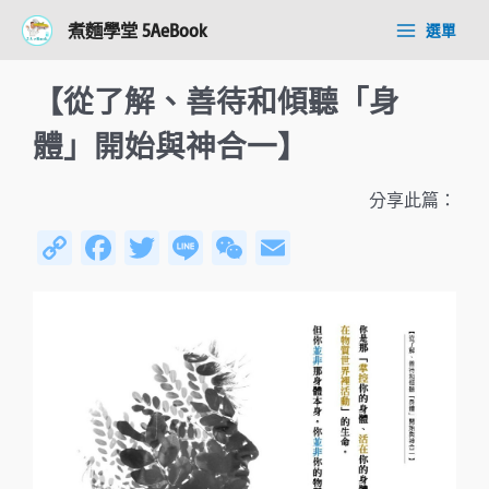
跳
Post
Main
煮麵學堂 5AeBook
選單
至
navigation
Menu
主
要
【從了解、善待和傾聽「身
內
容
體」開始與神合一】
分享此篇：
C
Fa
T
Li
W
E
o
ce
wi
n
e
m
py
b
tt
e
C
ail
Li
o
er
h
n
ok
at
k