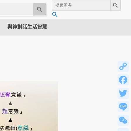
Search
for:
U
搜
s
尋
e
與神對話生活智慧
t
h
e
u
p
a
n
Copy
d
Link
d
Facebo
o
w
Twitter
n
a
Line
r