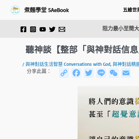
跳
Post
煮麵學堂 5AeBook
五維世
至
navigation
主
要
阻力最小至簡大
內
容
聽神談【整部「與神對話信息
/
與神對話生活智慧 Conversations with God
,
與神對話精
C
Fa
T
Li
W
E
分享此篇：
o
ce
wi
n
e
py
b
tt
e
C
ai
Li
o
er
h
n
ok
at
k