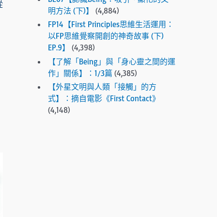
從
.
明方法 (下)】
(4,884)
P
FP14【First Principles思維生活運用：
r
以FP思維覺察開創的神奇故事 (下)
e
EP.9】
(4,398)
s
【了解「Being」與「身心靈之間的運
s
作」關係】：1/3篇
(4,385)
e
n
【外星文明與人類「接觸」的方
t
式】：摘自電影《First Contact》
e
(4,148)
r
t
o
g
o
t
o
t
h