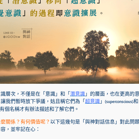
意識層次，不僅是在「意識」和「
潛意識
」的層面，也在更高的
，讓我們暫時放下爭議，姑且稱它們為「
超意識
」
和
(superconscious)
有個名稱才有辦法描述和了解它們。
什麼關係？有何價值呢？
以下這幾句是「與神對話信息」對此問
內容，並牢記在心：