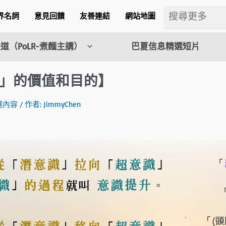
界名詞
意見回饋
友善連結
網站地圖
道（PoLR-煮麵主講）
巴夏信息精選短片
」的價值和目的】
選內容
/ 作者:
JimmyChen
m
l