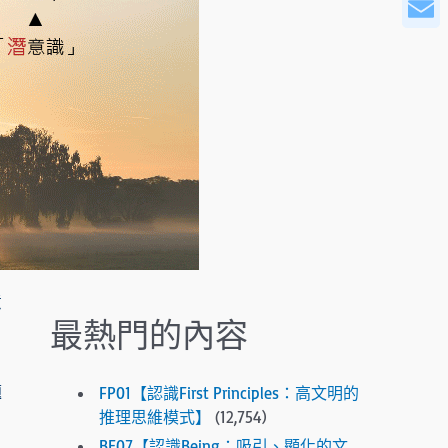
WeCha
r
o
Email
w
s
t
o
s
e
l
e
c
t
a
意
r
最熱門的內容
e
s
u
題
FP01【認識First Principles：高文明的
l
推理思維模式】
(12,754)
t
BE07【認識Being：吸引、顯化的文