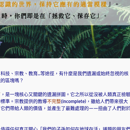
科技、宗教、教育…等途徑，有什麼是我們遺漏或始終忽視的核
視的區塊嗎？
育
，是一塊核心又關鍵的遺漏拼圖。它之所以從沒被人類真正檢
的標準。宗教提供的教導
不完整
(incomplete)，雖給人們帶來很大
了它們帶給人類的價值，並產生了最難處理的——扭曲了人們對
。值得任何真正關心「我們的子孫如何在地球存活」議題的朋友