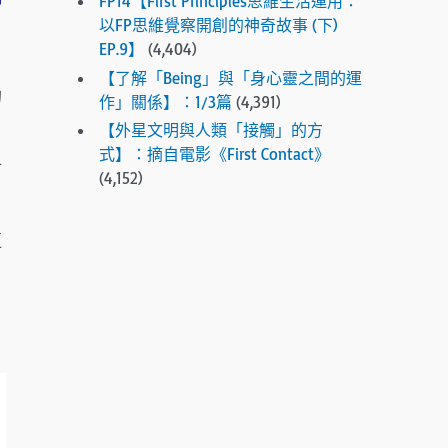
FP14【First Principles思維生活運用：
.
以FP思維覺察開創的神奇故事 (下)
P
EP.9】
(4,404)
r
【了解「Being」與「身心靈之間的運
e
的
作」關係】：1/3篇
(4,391)
s
【外星文明與人類「接觸」的方
s
式】：摘自電影《First Contact》
e
會
(4,152)
n
t
e
更
r
t
o
g
o
t
o
t
h