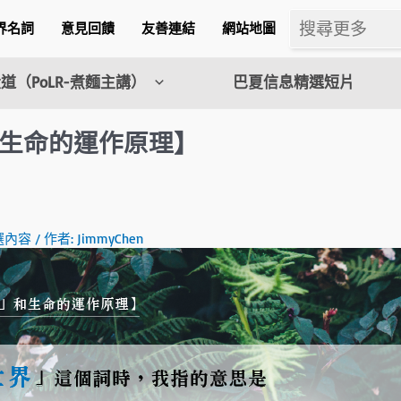
界名詞
意見回饋
友善連結
網站地圖
道（PoLR-煮麵主講）
巴夏信息精選短片
生命的運作原理】
m
選內容
/ 作者:
JimmyChen
l