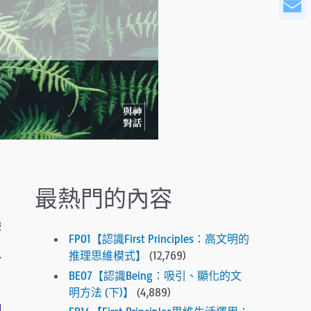
WeCha
r
o
Email
w
s
t
o
s
e
l
e
c
t
最熱門的內容
a
r
驗
e
FP01【認識First Principles：高文明的
s
推理思維模式】
(12,769)
於
u
BE07【認識Being：吸引、顯化的文
l
明方法 (下)】
(4,889)
t
們