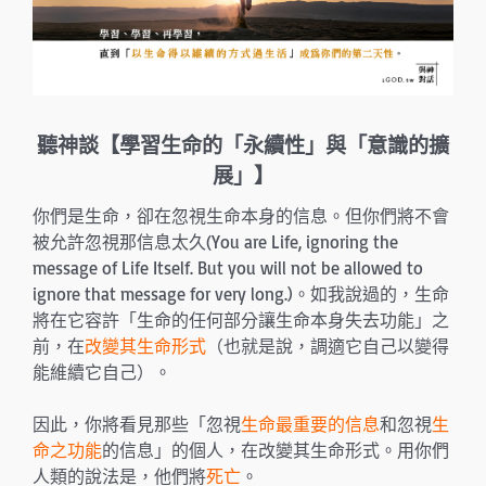
聽神談【學習生命的「永續性」與「
意識的擴
展」
】
你們是生命，卻在忽視生命本身的信息。但你們將不會
被允許忽視那信息太久(You are Life, ignoring the
message of Life Itself. But you will not be allowed to
ignore that message for very long.)。如我說過的，生命
將在它容許「生命的任何部分讓生命本身失去功能」之
前，在
改變其生命形式
（也就是說，調適它自己以變得
能維續它自己）。
因此，你將看見那些「忽視
生命最重要的信息
和忽視
生
命之功能
的信息」的個人，在改變其生命形式。用你們
人類的說法是，他們將
死亡
。