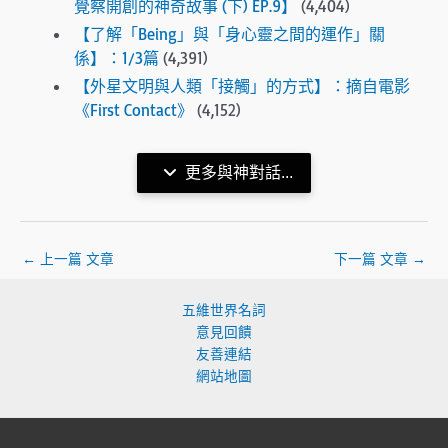
覺察開創的神奇故事 (下) EP.9】
(4,404)
【了解「Being」與「身心靈之間的運作」關
係】：1/3篇
(4,391)
【外星文明與人類「接觸」的方式】：摘自電影
《First Contact》
(4,152)
更多與神對話...
←
上一篇 文章
下一篇 文章
→
五維世界名詞
意見回饋
友善連結
網站地圖