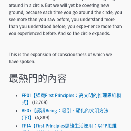
around in a circle. But we will yet be covering new
ground, because each time you go around the circle, you
see more than you saw before, you understand more
than you understood before, you expe-rience more than
you experienced before. And so the circle expands.
This is the expansion of consciousness of which we
have spoken.
最熱門的內容
FP01【認識First Principles：高文明的推理思維模
式】
(12,769)
BE07【認識Being：吸引、顯化的文明方法
(下)】
(4,889)
FP14【First Principles思維生活運用：以FP思維