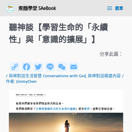
跳
Post
Main
煮麵學堂 5AeBook
選單
至
navigation
Menu
主
要
聽神談【學習生命的「永續
內
容
性」與「意識的擴展」】
分享此篇：
C
Fa
T
Li
W
E
o
ce
wi
n
e
m
/
與神對話生活智慧 Conversations with God
,
與神對話精選內容
/
作者:
JimmyChen
py
b
tt
e
C
ail
Li
o
er
h
n
ok
at
k