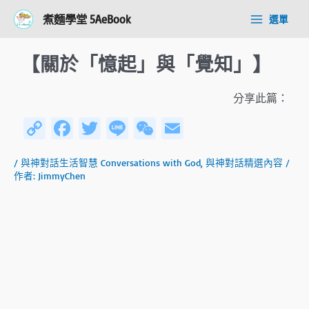
跳
Post
Main
煮麵學堂 5AeBook
選單
至
navigation
Menu
主
要
【關於「憶起」與「覺知」】
內
容
分享此篇：
C
Fa
T
Li
W
E
o
ce
wi
n
e
m
/
與神對話生活智慧 Conversations with God
,
與神對話精選內容
/
py
b
tt
e
C
ail
作者:
JimmyChen
Li
o
er
h
n
ok
at
k