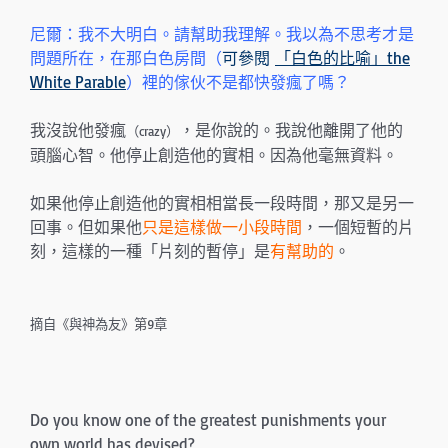
尼爾：我不大明白。請幫助我理解。我以為不思考才是
問題所在，在那白色房間（
可參閱
「白色的比喻」the
White Parable
）裡的傢伙不是都快發瘋了嗎？
我沒說他發瘋
，是你說的。我說他離開了他的
（crazy）
頭腦心智。他停止創造他的實相。因為他毫無資料。
如果他停止創造他的實相相當長一段時間，那又是另一
回事。但如果他
只是這樣做一小段時間
，一個短暫的片
刻，這樣的一種「片刻的暫停」是
有幫助的
。
摘自《與神為友》第9章
Do you know one of the greatest punishments your
own world has devised?