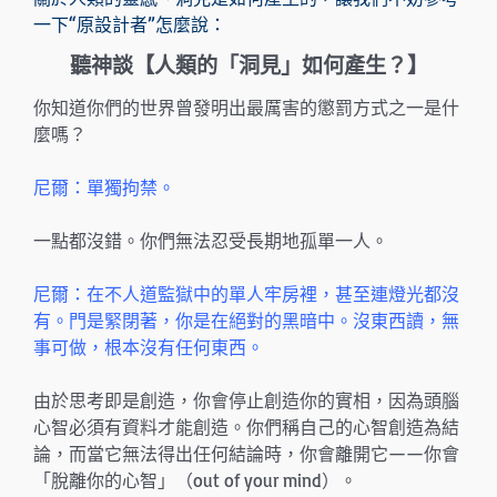
一下“原設計者”怎麼說：
聽神談【人類的「洞見」如何產生？】
你知道你們的世界曾發明出最厲害的懲罰方式之一是什
麼嗎？
尼爾：單獨拘禁。
一點都沒錯。你們無法忍受長期地孤單一人。
尼爾：在不人道監獄中的單人牢房裡，甚至連燈光都沒
有。門是緊閉著，你是在絕對的黑暗中。沒東西讀，無
事可做，根本沒有任何東西。
由於思考即是創造，你會停止創造你的實相，因為頭腦
心智必須有資料才能創造。你們稱自己的心智創造為結
論，而當它無法得出任何結論時，你會離開它——你會
「脫離你的心智」（out of your mind）。