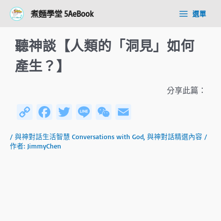
跳
Post
Main
煮麵學堂 5AeBook
選單
至
navigation
Menu
主
要
聽神談【人類的「洞見」如何
內
容
產生？】
分享此篇：
C
Fa
T
Li
W
E
o
ce
wi
n
e
m
/
與神對話生活智慧 Conversations with God
,
與神對話精選內容
/
py
b
tt
e
C
ail
作者:
JimmyChen
Li
o
er
h
n
ok
at
k