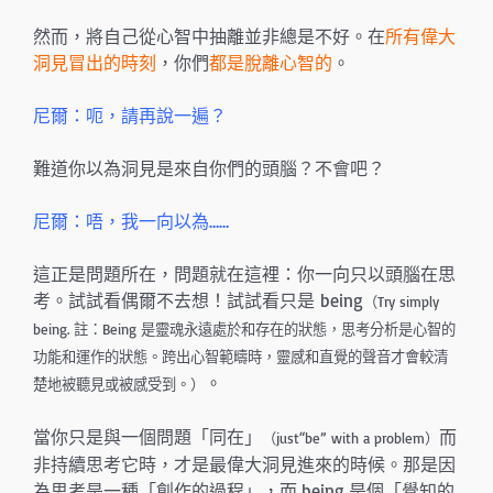
然而，將自己從心智中抽離並非總是不好。在
所有偉大
洞見冒出的時刻
，你們
都是脫離心智的
。
尼爾：呃，請再說一遍？
難道你以為洞見是來自你們的頭腦？不會吧？
尼爾：唔，我一向以為……
這正是問題所在，問題就在這裡：你一向只以頭腦在思
考。試試看偶爾不去想！試試看只是 being
（Try simply
being. 註：Being 是靈魂永遠處於和存在的狀態，思考分析是心智的
功能和運作的狀態。跨出心智範疇時，靈感和直覺的聲音才會較清
。
楚地被聽見或被感受到。）
當你只是與一個問題「同在」
而
（just“be” with a problem）
非持續思考它時，才是最偉大洞見進來的時候。那是因
為思考是一種「創作的過程」，而 being 是個「覺知的