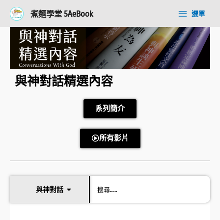
跳
Main
煮麵學堂 5AeBook
選單
至
Menu
主
要
內
容
與神對話精選內容
系列簡介
所有影片
與神對話